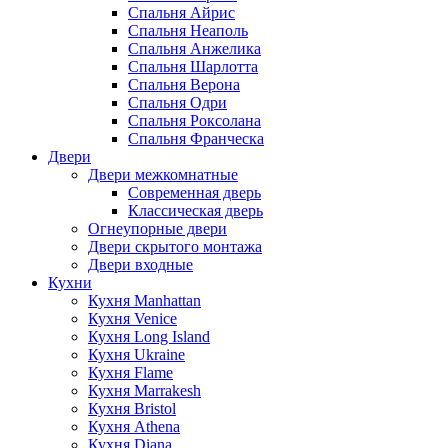
Спальня Айрис
Спальня Неаполь
Спальня Анжелика
Спальня Шарлотта
Спальня Верона
Спальня Одри
Спальня Роксолана
Спальня Франческа
Двери
Двери межкомнатные
Современная дверь
Классическая дверь
Огнеупорные двери
Двери скрытого монтажа
Двери входные
Кухни
Кухня Manhattan
Кухня Venice
Кухня Long Island
Кухня Ukraine
Кухня Flame
Кухня Marrakesh
Кухня Bristol
Кухня Athena
Кухня Diana